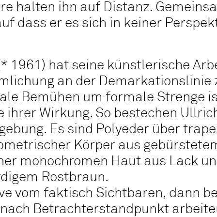
e halten ihn auf Distanz. Gemeinsa
uf dass er es sich in keiner Perspe
* 1961) hat seine künstlerische Arb
mlichung an der Demarkationslinie 
onale Bemühen um formale Strenge is
te ihrer Wirkung. So bestechen Ullri
gebung. Es sind Polyeder über trap
ometrischer Körper aus gebürstetem 
einer monochromen Haut aus Lack un
erdigem Rostbraun.
ve vom faktisch Sichtbaren, dann be
 nach Betrachterstandpunkt arbeiten