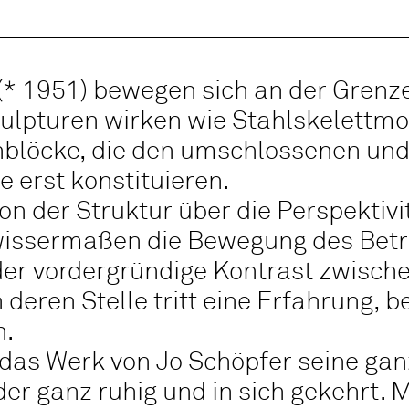
(* 1951) bewegen sich an der Grenz
kulpturen wirken wie Stahlskelettm
nblöcke, die den umschlossenen u
 erst konstituieren.
on der Struktur über die Perspektivi
wissermaßen die Bewegung des Betra
der vordergründige Kontrast zwisch
deren Stelle tritt eine Erfahrung, b
n.
 das Werk von Jo Schöpfer seine ga
der ganz ruhig und in sich gekehrt.